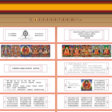
页 |
1
|
2
|
3
|
4
|
5
|
6
|
7
|
8
|
9
|
10
|
>
|
»