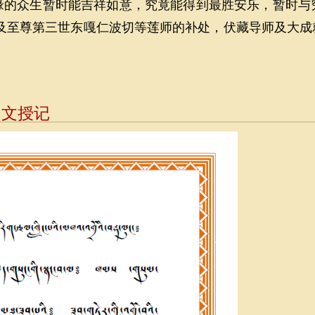
缘的众生暂时能吉祥如意，究竟能得到最胜安乐，暂时与
吾及至尊第三世东嘎仁波切等莲师的补处，伏藏导师及大成
相文授记