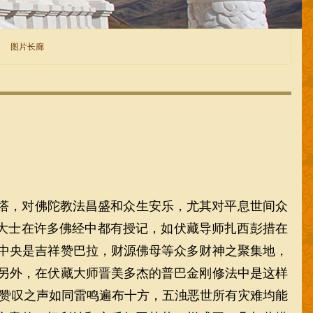
图片长廊
塔，对佛陀教法昌盛和众生安乐，尤其对平息世间众
大士在许多佛经中都有授记，如伏藏导师扎西彭措在
中央是吉祥赞巴拉，财源佛母等众多财神之聚集地，
另外，在伏藏大师晋美多杰的普巴金刚修法中是这样
们赞叹之声如同雷鸣遍布十方，五浊恶世所有灾难均能