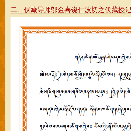
二、伏藏导师邬金喜饶仁波切之伏藏授