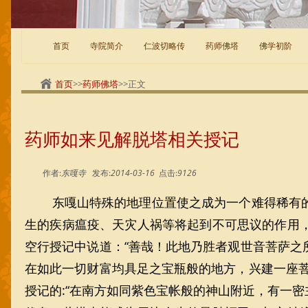
首页
寺院简介
仁波切略传
药师佛塔
佛学初阶
首页
>>
药师佛塔
>>正文
药师如来见解脱塔相关授记
作者:
东嘎寺
发布:
2014-03-16
点击:
9126
东嘎山特殊的地理位置使之成为一个难得稀有
生的疾病瘟疫、天灾人祸等将起到不可思议的作用
空行授记中说道：“善哉！此地乃胜者观世音菩萨
在如此一切财富均具足之宝瓶般的地方，兴建一座
授记的:“在南方如同紫色宝帐般的神山附近，有一