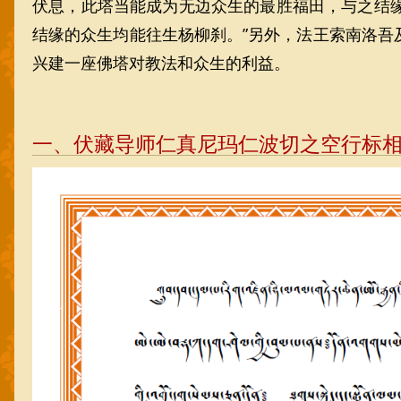
伏息，此塔当能成为无边众生的最胜福田，与之结
结缘的众生均能往生杨柳刹。”另外，法王索南洛
兴建一座佛塔对教法和众生的利益。
一、伏藏导师仁真尼玛仁波切之空行标