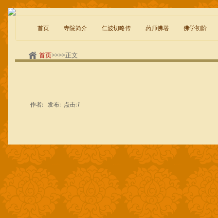
首页
寺院简介
仁波切略传
药师佛塔
佛学初阶
首页
>>
>>正文
作者:
发布:
点击:
1