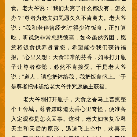
食。老大爷说："我们太穷了什么都没有，怎么
办？"尊者为老夫妇咒愿久久不肯离去。老大爷
说："我和老伴曾经乞讨得少许饭食，正打算
吃，听说您非常慈悲德高，如今虽然穷困，愿
意将饭食供养贤者您，希望能令我们获得福
报。"心里又想：天食非常的芬香，如果打开瓶
子让尊者察觉，必然不肯接受。于是老大爷
说："道人，请您把钵给我，我把饭食盛上。"于
是尊者把钵递给老大爷并咒愿施主获福。
老大爷刚打开瓶子，天食之香马上普熏整
个王舍城，尊者嫌味道太香心里奇怪，便准备
入定观察是怎么回事。这时，老夫妇恢复帝释
天主和天后的原形，迅速飞上空中，欢喜无