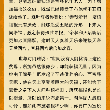
量。尊者思维后知道是帝释化作老人，为了增
加福报这么做，既然已经接受了布施就不宜归
还给他了。迦叶尊者称赞说："善哉帝释，培植
福报无有厌倦，能够忍受丑陋的身形，下来人
间培福，必定获得殊胜果报。"帝释和天后听后
更加欣喜踊跃。这时天人奏着天乐来迎接天帝
天后回宫，帝释回宫后倍加欢喜。
世尊对阿难说："世间没有人能比得上这位
贫母，所施虽然很微少，却能获福无量，因为
她由于遭受苦厄发起了至诚供养的心。而帝释
天呢，他在天上享受着巨大的天福，还能舍下
豪贵之身下来人间种植福田，所获福报也是难
以衡量。所以如来说布施第一。阎浮提人愚痴
可怜，能如此布施者很稀少啊，你要广为宣说