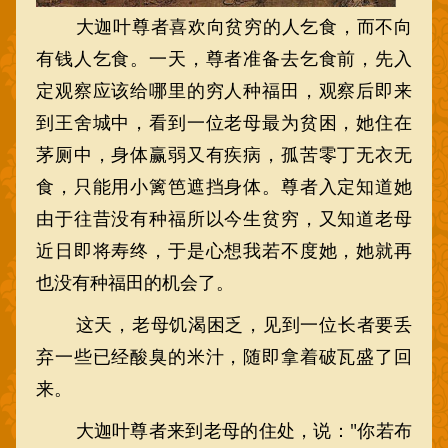
大迦叶尊者喜欢向贫穷的人乞食，而不向
有钱人乞食。一天，尊者准备去乞食前，先入
定观察应该给哪里的穷人种福田，观察后即来
到王舍城中，看到一位老母最为贫困，她住在
茅厕中，身体赢弱又有疾病，孤苦零丁无衣无
食，只能用小篱笆遮挡身体。尊者入定知道她
由于往昔没有种福所以今生贫穷，又知道老母
近日即将寿终，于是心想我若不度她，她就再
也没有种福田的机会了。
这天，老母饥渴困乏，见到一位长者要丢
弃一些已经酸臭的米汁，随即拿着破瓦盛了回
来。
大迦叶尊者来到老母的住处，说："你若布