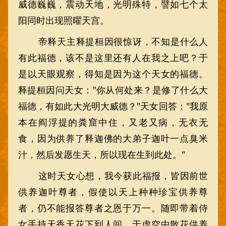
威德巍巍，震动天地，光明殊特，譬如七个太
阳同时出现照曜天宫。
帝释天主释提桓因很惊讶，不知是什么人
有此福德，该不是这里还有人在我之上吧？于
是以天眼观察，得知是因为这个天女的福德。
释提桓因问天女："你从何处来？是修了什么大
福德，有如此大光明大威德？"天女回答："我原
本在阎浮提的粪窟中住，又老又病，无衣无
食，因为供养了释迦佛的大弟子迦叶一点臭米
汁，然后发愿生天，所以现在生到此处。"
这时天女心想，我今获此福报，皆因前世
供养迦叶尊者，假使以天上种种珍宝供养尊
者，仍不能报答尊者之恩于万一。随即带着侍
女手持天香天花下到人间，于虚空中散花供养