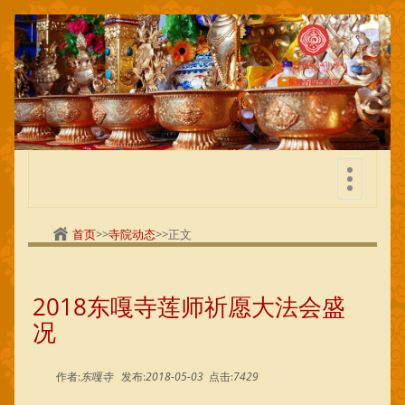
切
换
导
首页
>>
寺院动态
>>正文
航
2018东嘎寺莲师祈愿大法会盛
况
作者:
东嘎寺
发布:
2018-05-03
点击:
7429